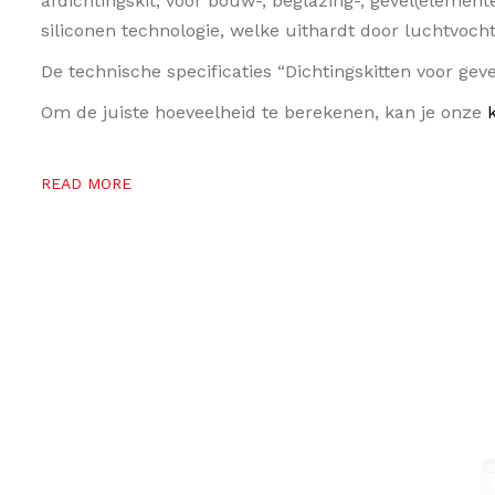
afdichtingskit, voor bouw-, beglazing-, gevel(elemen
siliconen technologie, welke uithardt door luchtvoch
De technische specificaties “Dichtingskitten voor gev
Om de juiste hoeveelheid te berekenen, kan je onze
READ MORE