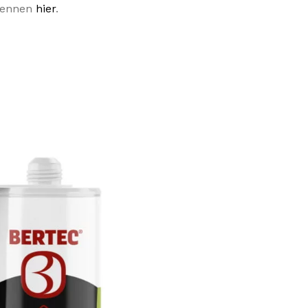
 kennen
hier
.