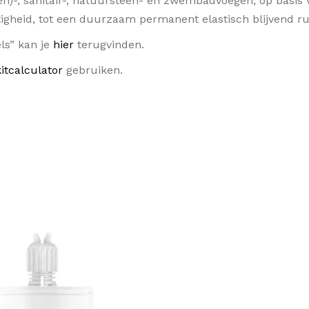
ten)-, sanitair-, natuursteen- en zwembadvoegen, op basis 
tigheid, tot een duurzaam permanent elastisch blijvend r
els” kan je
hier
terugvinden.
kitcalculator
gebruiken.