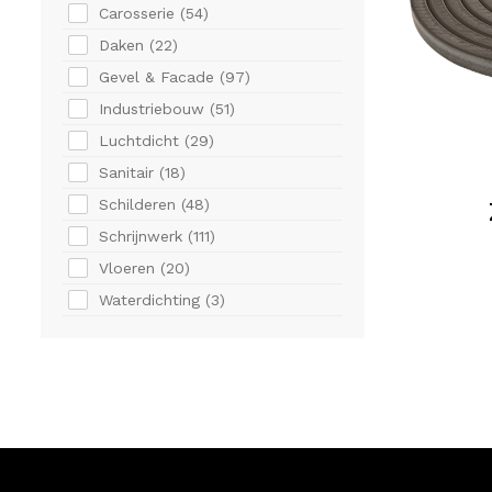
Carosserie (
54
)
Daken (
22
)
Gevel & Facade (
97
)
Industriebouw (
51
)
Luchtdicht (
29
)
Sanitair (
18
)
Schilderen (
48
)
Schrijnwerk (
111
)
Vloeren (
20
)
Waterdichting (
3
)