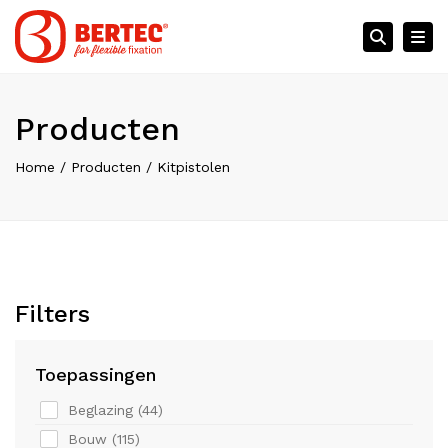
×
Tog
Searc
Producten
Home
Producten
Kitpistolen
Filters
Toepassingen
Beglazing (
44
)
Bouw (
115
)