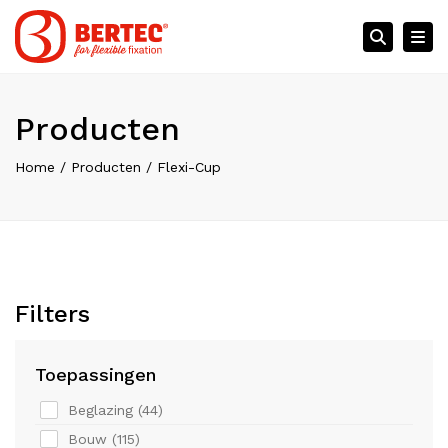
×
Tog
Searc
Producten
Home
Producten
Flexi-Cup
Filters
Toepassingen
Beglazing (
44
)
Bouw (
115
)